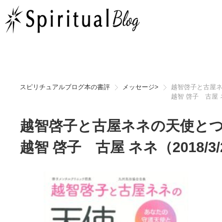
スピリチュアルブログ本の書評
メッセージ
>
越智啓子と古屋
越智 啓子 古屋 ネ
越智啓子と古屋ネネの天使と
越智 啓子 古屋 ネネ（2018/3/