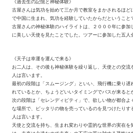
《過去生の記憶と神秘体験》
古屋さんは気功を始めて三か月で教室をまかされるほど
で中国に生まれ、気功を経験していたからだということ
古屋さんの神秘体験のハイライトは、２０００年に参加
に美しい天使を見たことでした。ツアーに参加した五人
《天子は幸運を運んで来る》
お二人は、その後も神秘体験を繰り返し、天使との交流
人は言います。
最初の段階は「スムージング」といい、飛行機に乗り遅
れているとか、ちょうどいいタイミングでバスが来ると
次の段階は「セレンディピティ」で、欲しい物が都合よ
な場所で、ピッタリの物を売っているのを見つけたりす
人は言います。
天使と交流を持ち、生まれ変わりや霊的な世界の実在を