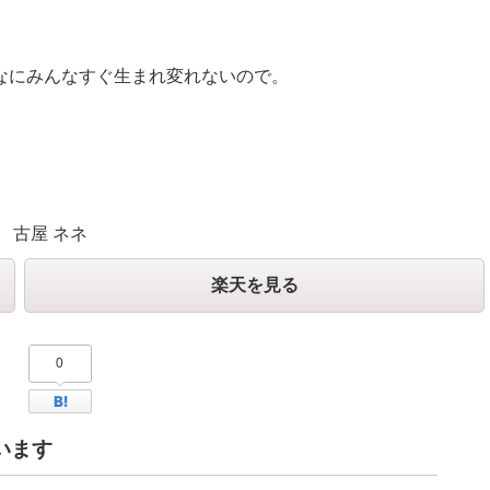
なにみんなすぐ生まれ変れないので。
 古屋 ネネ
楽天を見る
0
Facebook
はてなブックマーク
います