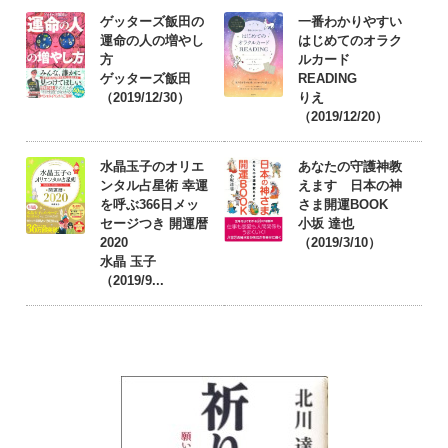
ゲッターズ飯田の
一番わかりやすい
運命の人の増やし
はじめてのオラク
方
ルカード
ゲッターズ飯田
READING
（2019/12/30）
りえ
（2019/12/20）
水晶玉子のオリエ
あなたの守護神教
ンタル占星術 幸運
えます 日本の神
を呼ぶ366日メッ
さま開運BOOK
セージつき 開運暦
小坂 達也
2020
（2019/3/10）
水晶 玉子
（2019/9...