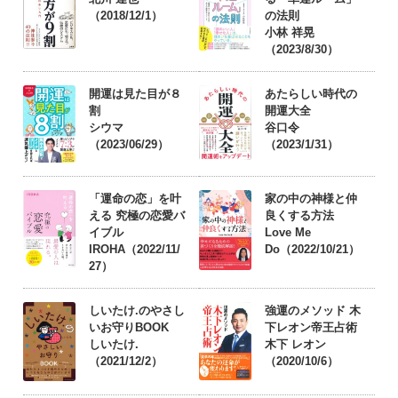
（2018/12/1）
の法則
小林 祥晃
（2023/8/30）
開運は見た目が８
あたらしい時代の
割
開運大全
シウマ
谷口令
（2023/06/29）
（2023/1/31）
「運命の恋」を叶
家の中の神様と仲
える 究極の恋愛バ
良くする方法
イブル
Love Me
IROHA（2022/11/
Do（2022/10/21）
27）
しいたけ.のやさし
強運のメソッド 木
いお守りBOOK
下レオン帝王占術
しいたけ.
木下 レオン
（2021/12/2）
（2020/10/6）