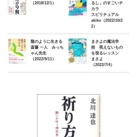
（2018/12/1）
るし」のすごいチ
カラ
スピリチュアル
akiko（2022/10/2
2）
龍のように生きる
まさよの魔法学
斎藤 一人 みっち
校 視えないもの
ゃん先生
を視るレッスン
（2022/9/11）
まさよ
（2022/7/4）