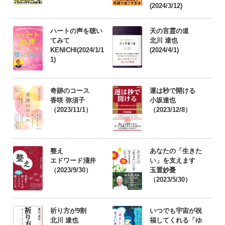
(2024/3/12)
ハートの声を聴い
天の言霊の道
てみて
北川 達也
KENICHI(2024/1/1
(2024/4/1)
1)
奇跡のコース
運は秒で開ける
香咲 弥須子
小坂達也
（2023/11/1）
（2023/12/8）
整え
あなたの「生きた
エドワード淺井
い」を支えます
（2023/9/30）
玉置妙憂
（2023/5/30）
祈り方が9割
いつでも宇宙が祝
北川 達也
福してくれる「ゆ