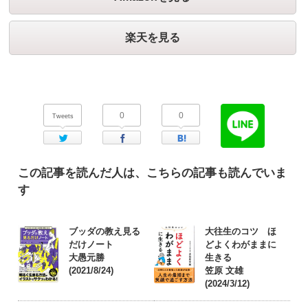
楽天を見る
0
0
Tweets
Twitter
Facebook
はてなブックマーク
この記事を読んだ人は、こちらの記事も読んでいま
す
ブッダの教え見る
大往生のコツ ほ
だけノート
どよくわがままに
大愚元勝
生きる
(2021/8/24)
笠原 文雄
(2024/3/12)