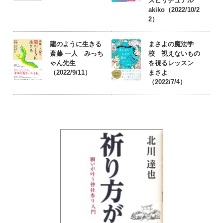
スピリチュアル
akiko（2022/10/2
2）
龍のように生きる
まさよの魔法学
斎藤 一人 みっち
校 視えないもの
ゃん先生
を視るレッスン
（2022/9/11）
まさよ
（2022/7/4）