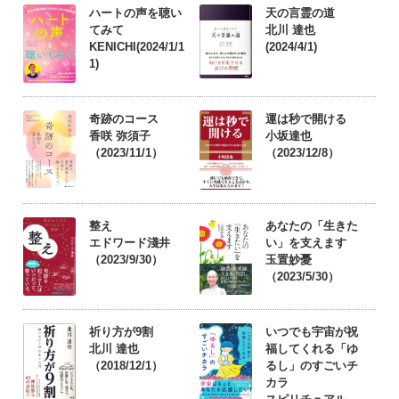
ハートの声を聴い
天の言霊の道
てみて
北川 達也
KENICHI(2024/1/1
(2024/4/1)
1)
奇跡のコース
運は秒で開ける
香咲 弥須子
小坂達也
（2023/11/1）
（2023/12/8）
整え
あなたの「生きた
エドワード淺井
い」を支えます
（2023/9/30）
玉置妙憂
（2023/5/30）
祈り方が9割
いつでも宇宙が祝
北川 達也
福してくれる「ゆ
（2018/12/1）
るし」のすごいチ
カラ