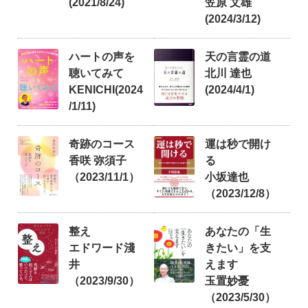
(2021/8/24)
笠原 文雄
(2024/3/12)
ハートの声を
天の言霊の道
聴いてみて
北川 達也
KENICHI(2024
(2024/4/1)
/1/11)
奇跡のコース
運は秒で開け
香咲 弥須子
る
（2023/11/1）
小坂達也
（2023/12/8）
整え
あなたの「生
エドワード淺
きたい」を支
井
えます
（2023/9/30）
玉置妙憂
（2023/5/30）