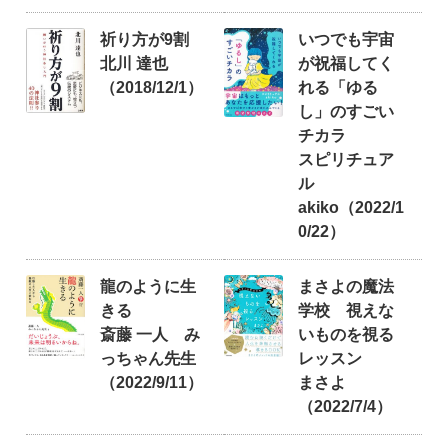
祈り方が9割
いつでも宇宙
北川 達也
が祝福してく
（2018/12/1）
れる「ゆる
し」のすごい
チカラ
スピリチュア
ル
akiko（2022/1
0/22）
龍のように生
まさよの魔法
きる
学校 視えな
斎藤 一人 み
いものを視る
っちゃん先生
レッスン
（2022/9/11）
まさよ
（2022/7/4）