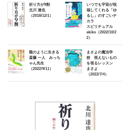
祈り方が9割
いつでも宇宙が祝
北川 達也
福してくれる「ゆ
（2018/12/1）
るし」のすごいチ
カラ
スピリチュアル
akiko（2022/10/2
2）
龍のように生きる
まさよの魔法学
斎藤 一人 みっち
校 視えないもの
ゃん先生
を視るレッスン
（2022/9/11）
まさよ
（2022/7/4）