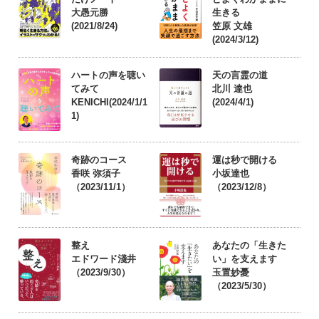
大愚元勝
生きる
(2021/8/24)
笠原 文雄
(2024/3/12)
ハートの声を聴い
天の言霊の道
てみて
北川 達也
KENICHI(2024/1/1
(2024/4/1)
1)
奇跡のコース
運は秒で開ける
香咲 弥須子
小坂達也
（2023/11/1）
（2023/12/8）
整え
あなたの「生きた
エドワード淺井
い」を支えます
（2023/9/30）
玉置妙憂
（2023/5/30）