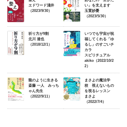
エドワード淺井
い」を支えます
（2023/9/30）
玉置妙憂
（2023/5/30）
祈り方が9割
いつでも宇宙が祝
北川 達也
福してくれる「ゆ
（2018/12/1）
るし」のすごいチ
カラ
スピリチュアル
akiko（2022/10/2
2）
龍のように生きる
まさよの魔法学
斎藤 一人 みっち
校 視えないもの
ゃん先生
を視るレッスン
（2022/9/11）
まさよ
（2022/7/4）