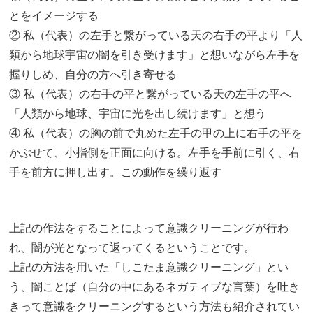
とをイメージする
② 私（代表）の左手と繋がっている天の右手の平より「人
類から地球宇宙の闇を引き受けます」と想いながら左手を
握りしめ、自分の方へ引き寄せる
③ 私（代表）の右手の平と繋がっている天の左手の平へ
「人類から地球、宇宙に光を出し続けます」と想う
④ 私（代表）の胸の前で丸めた左手の甲の上に右手の平を
かぶせて、小指側を正面に向ける。左手を手前に引く、右
手を前方に押し出す。この動作を繰り返す
上記の作法をすることによって意識クリーニングが行わ
れ、闇が光となって返ってくるということです。
上記の方法を用いた「しこたま意識クリーニング」とい
う、闇ことば（自分の中にあるネガティブな言葉）を吐き
きって意識をクリーニングするという方法も紹介されてい