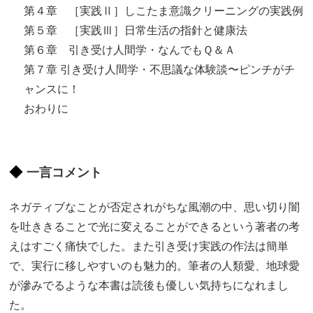
第４章 ［実践Ⅱ］しこたま意識クリーニングの実践例
第５章 ［実践Ⅲ］日常生活の指針と健康法
第６章 引き受け人間学・なんでもＱ＆Ａ
第７章 引き受け人間学・不思議な体験談〜ピンチがチ
ャンスに！
おわりに
一言コメント
ネガティブなことが否定されがちな風潮の中、思い切り闇
を吐ききることで光に変えることができるという著者の考
えはすごく痛快でした。また引き受け実践の作法は簡単
で、実行に移しやすいのも魅力的。筆者の人類愛、地球愛
が滲みでるような本書は読後も優しい気持ちになれまし
た。