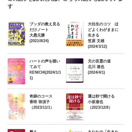
す
ブッダの教え見る
大往生のコツ ほ
だけノート
どよくわがままに
大愚元勝
生きる
(2021/8/24)
笠原 文雄
(2024/3/12)
ハートの声を聴い
天の言霊の道
てみて
北川 達也
KENICHI(2024/1/1
(2024/4/1)
1)
奇跡のコース
運は秒で開ける
香咲 弥須子
小坂達也
（2023/11/1）
（2023/12/8）
整え
あなたの「生きた